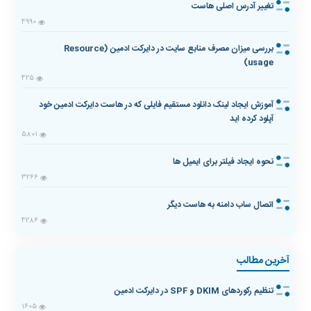
تغییر آدرس اصلی هاست
4990
بررسی میزان مصرف منابع سایت در دایرکت ادمین (Resource
usage)
425
آموزش ایجاد لینک دانلود مستقیم فایلی که در هاست دایرکت ادمین خود
آپلود کرده اید
5801
نحوه ایجاد فیلتر برای ایمیل ها
3266
اتصال ساب دامنه به هاست دیگر
4286
آخرین مطالب
تنظیم رکوردهای DKIM و SPF در دایرکت ادمین
1605