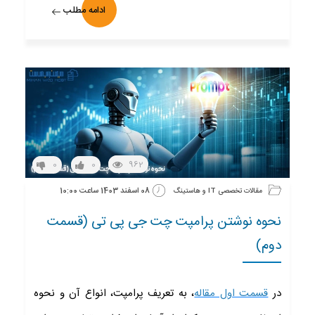
ادامه مطلب
962
0
0
08 اسفند 1403 ساعت 10:00
مقالات تخصصی IT و هاستینگ
نحوه نوشتن پرامپت چت جی پی تی (قسمت
دوم)
در
قسمت اول مقاله
، به تعریف پرامپت، انواع آن و نحوه